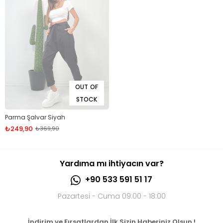
OUT OF
STOCK
Parma Şalvar Siyah
₺249,90
₺369,90
Yardıma mı ihtiyacın var?
+90 533 591 51 17
Pazartesi - Cuma 09:00 - 18:00
İndirim ve Fırsatlardan İlk Sizin Haberiniz Olsun !