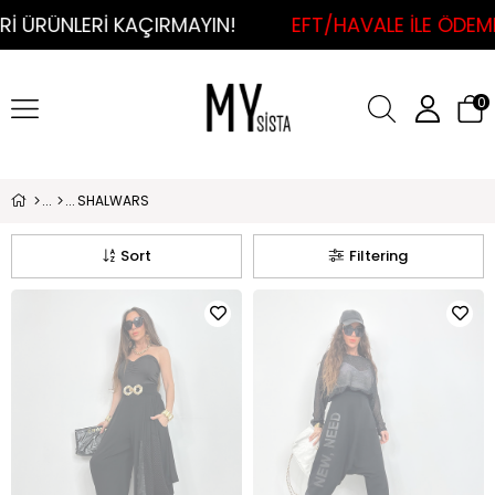
RÜNLERİ KAÇIRMAYIN!
EFT/HAVALE İLE ÖDEMELİ
0
SHALWARS
Sort
Filtering