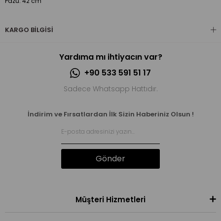
Pazu: 42 cm
KARGO BILGISI
Yardıma mı ihtiyacın var?
+90 533 591 51 17
Sadece Whatsapp Hattıdır.
İndirim ve Fırsatlardan İlk Sizin Haberiniz Olsun !
Gönder
Müşteri Hizmetleri