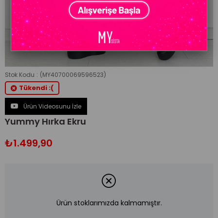
Stok Kodu
(MY40700069596523)
Tükendi :(
Ürün Videosunu İzle
Yummy Hırka Ekru
₺1.499,90
Ürün stoklarımızda kalmamıştır.