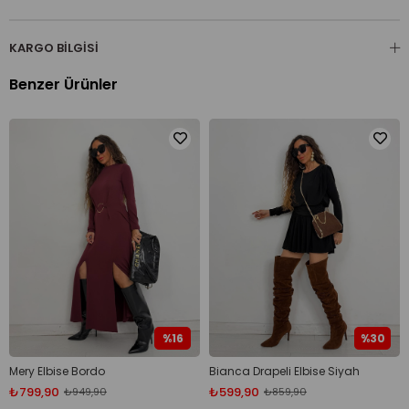
KARGO BILGISI
Benzer Ürünler
%16
%30
Mery Elbise Bordo
Bianca Drapeli Elbise Siyah
₺799,90
₺599,90
₺949,90
₺859,90