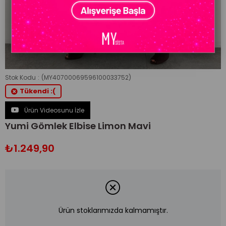
Stok Kodu
(MY40700069596100033752)
Tükendi :(
Ürün Videosunu İzle
Yumi Gömlek Elbise Limon Mavi
₺1.249,90
Ürün stoklarımızda kalmamıştır.