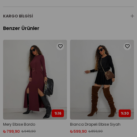
KARGO BILGISI
Benzer Ürünler
%16
%30
Mery Elbise Bordo
Bianca Drapeli Elbise Siyah
₺799,90
₺599,90
₺949,90
₺859,90