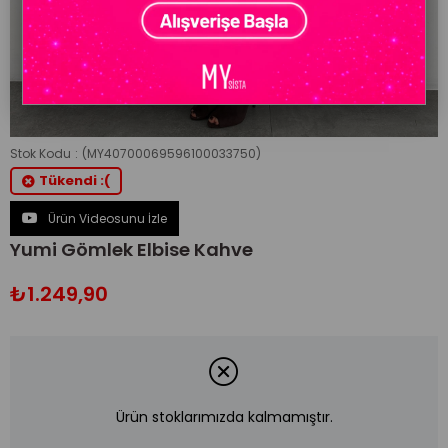
Stok Kodu
(MY40700069596100033750)
Tükendi :(
Ürün Videosunu İzle
Yumi Gömlek Elbise Kahve
₺1.249,90
Ürün stoklarımızda kalmamıştır.