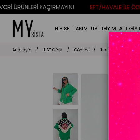
İ ÜRÜNLERİ KAÇIRMAYIN!
EFT/HAVALE İLE ÖDEME
ELBİSE
TAKIM
ÜST GİYİM
ALT GİY
Anasayfa
ÜST GİYİM
Gömlek
Tiamo Ceket Gömlek 