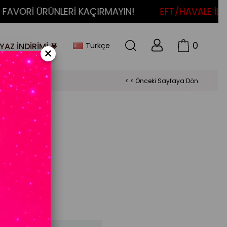
ORİ ÜRÜNLERİ KAÇIRMAYIN!
EFT/HAVALE İLE ÖD
0
Türkçe
YAZ İNDİRİMİ 💗
×
< < Önceki Sayfaya Dön
ek Yeşil