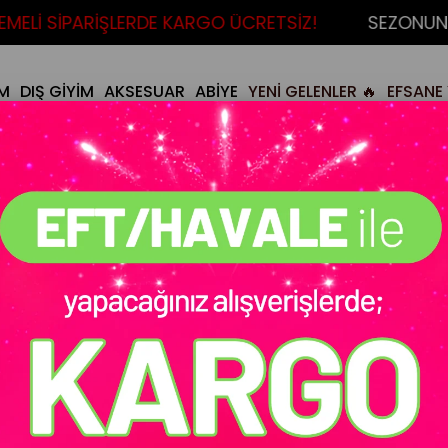
Lİ SİPARİŞLERDE KARGO ÜCRETSİZ!
SEZONUN FAV
İM
DIŞ GİYİM
AKSESUAR
ABİYE
YENİ GELENLER 🔥
EFSANE 
Yeşil
Stok Kodu
(MY4070006474)
Tükendi :(
Tiamo Ceket Göml
İndirim Oranı
:
%
33
İndirim
₺299,90
₺449,90