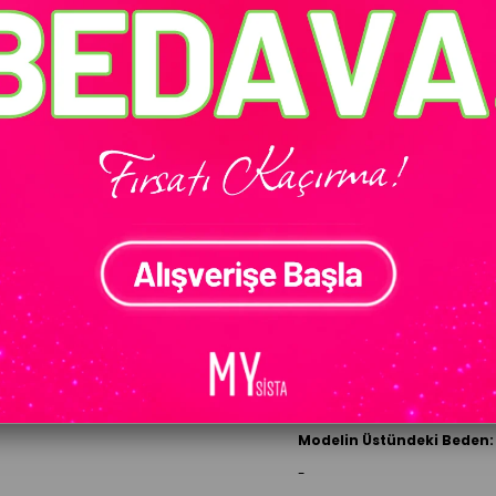
Ürün stokları
BEDEN
Standart Beden
İndirimli Ürün
Ge
ÜRÜN ÖZELLIKLERI
Model Bilgileri
Modelin Ölçüleri:
1.67 cm x
Modelin Üstündeki Beden:
-