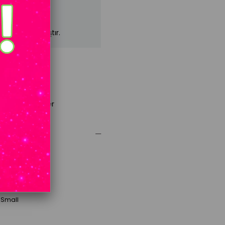
mızda kalmamıştır.
lince Haber Ver
 50 kg
Small