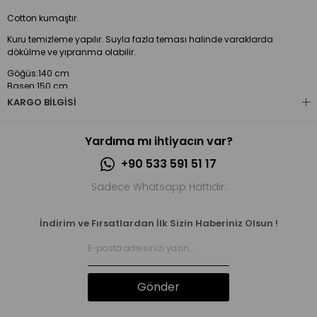
Cotton kumaştır.
Kuru temizleme yapılır. Suyla fazla teması halinde varaklarda
dökülme ve yıpranma olabilir.
Göğüs:140 cm
Basen:150 cm
Kol boy:70 cm
KARGO BILGISI
Boy:77 cm
Yardıma mı ihtiyacın var?
+90 533 591 51 17
Sadece Whatsapp Hattıdır.
İndirim ve Fırsatlardan İlk Sizin Haberiniz Olsun !
Gönder