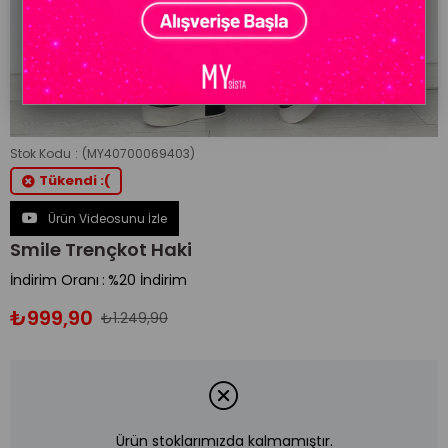
Stok Kodu
(MY40700069403)
Tükendi :(
Ürün Videosunu İzle
Smile Trençkot Haki
İndirim Oranı
:
%
20
İndirim
₺999,90
₺1.249,90
Ürün stoklarımızda kalmamıştır.