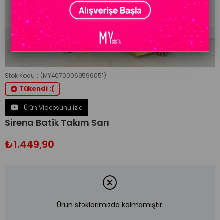
Stok Kodu
(MY40700069596051)
Tükendi :(
Ürün Videosunu İzle
Sirena Batik Takım Sarı
₺1.449,90
Ürün stoklarımızda kalmamıştır.