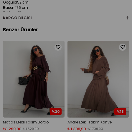
Göğüs:152 cm
Basen:176 cm
Kol boy:43 cm
KARGO BILGISI
Pazu:34 cm
Ön Boy:109 cm
Arka Boy:123 cm
Benzer Ürünler
Pantalon
Bel:100 cm
Basen:128 cm
Boy:104 cm
%20
%18
Matias Etekli Takım Bordo
Andre Etekli Takım Kahve
₺1.299,90
₺1.399,90
₺1.629,90
₺1.709,90