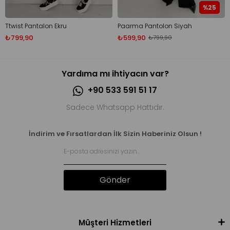
%25
Ttwist Pantalon Ekru
Paarma Pantolon Siyah
₺799,90
₺599,90
₺799,90
Yardıma mı ihtiyacın var?
+90 533 591 51 17
Sadece Whatsapp Hattıdır.
İndirim ve Fırsatlardan İlk Sizin Haberiniz Olsun !
Gönder
Müşteri Hizmetleri