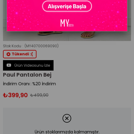
Stok Kodu
(MY40700069090)
Tükendi :(
Ürün Videosunu İzle
Paul Pantalon Bej
İndirim Oranı
:
%
20
İndirim
₺399,90
₺499,90
Ürün stoklarımızda kalmamıştır.