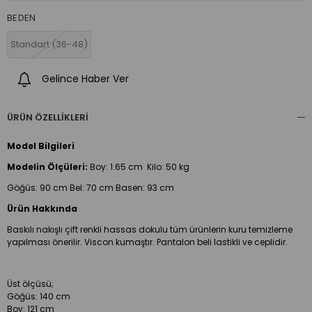
BEDEN
Standart (36-48)
Gelince Haber Ver
ÜRÜN ÖZELLIKLERI
Model Bilgileri
Modelin Ölçüleri:
Boy:
1.65 cm Kilo: 50 kg
Göğüs: 90 cm Bel: 70 cm Basen: 93 cm
Ürün Hakkında
Baskılı nakışlı çift renkli hassas dokulu tüm ürünlerin kuru temizleme
yapılması önerilir. Viscon kumaştır. Pantalon beli lastikli ve ceplidir.
Üst ölçüsü;
Göğüs: 140 cm
Boy: 121 cm