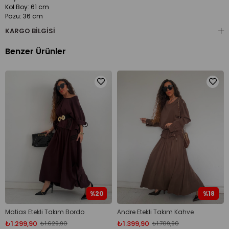
Kol Boy: 61 cm
Pazu: 36 cm
KARGO BILGISI
Pantalon ölçüsü;
Bel: 124 cm
Basen: 140 cm
Benzer Ürünler
Boy: 97 cm
%20
%18
Matias Etekli Takım Bordo
Andre Etekli Takım Kahve
₺1.299,90
₺1.399,90
₺1.629,90
₺1.709,90