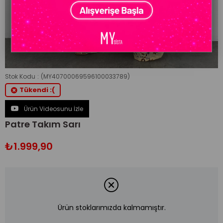
Stok Kodu
(MY40700069596100033789)
Tükendi :(
Ürün Videosunu İzle
Patre Takım Sarı
₺1.999,90
Ürün stoklarımızda kalmamıştır.