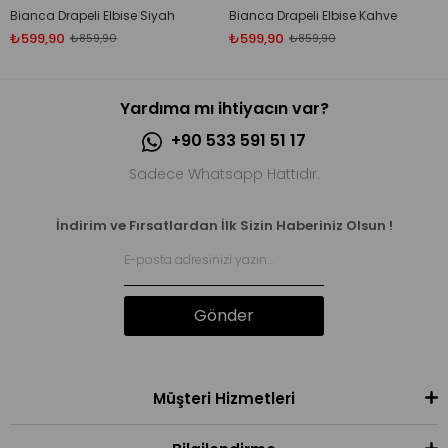
Bianca Drapeli Elbise Siyah
Bianca Drapeli Elbise Kahve
₺599,90
₺599,90
₺859,90
₺859,90
Yardıma mı ihtiyacın var?
+90 533 591 51 17
Sadece Whatsapp Hattıdır.
İndirim ve Fırsatlardan İlk Sizin Haberiniz Olsun !
Gönder
Müşteri Hizmetleri