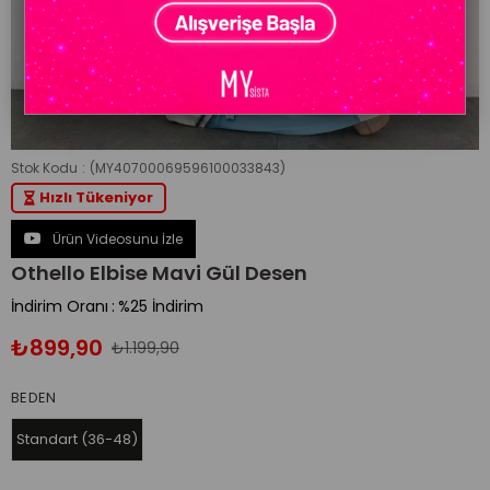
Stok Kodu
(MY40700069596100033843)
Hızlı Tükeniyor
Ürün Videosunu İzle
Othello Elbise Mavi Gül Desen
İndirim Oranı
:
%
25
İndirim
₺899,90
₺1.199,90
BEDEN
Standart (36-48)