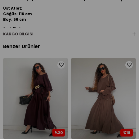
Üst Atlet;
Göğüs: 116 cm
Boy: 56 cm
Şort Etek;
KARGO BILGISI
Bel: 100 cm
Boy: 38 cm
Benzer Ürünler
%20
%18