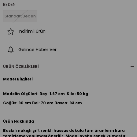
BEDEN
Standart Beden
İndirimli Ürün
Gelince Haber Ver
ÜRÜN ÖZELLIKLERI
Model Bilgileri
Modelin Ölçüleri: Boy: 1.67 cm Kilo: 50 kg
Göğüs: 90 cm Bel: 70 cm Basen: 93 cm
Ürün Hakkında
Baskılı nakışlı çift renkli hassas dokulu tüm ürünlerin kuru
temizleme yapılması önerilir. Modal oysho esnek kumaştır.