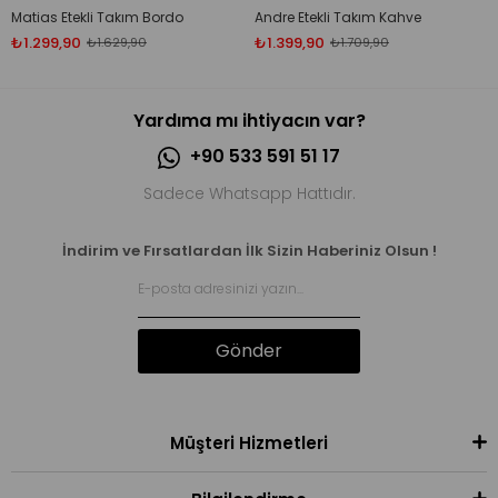
Matias Etekli Takım Bordo
Andre Etekli Takım Kahve
₺1.299,90
₺1.399,90
₺1.629,90
₺1.709,90
Yardıma mı ihtiyacın var?
+90 533 591 51 17
Sadece Whatsapp Hattıdır.
İndirim ve Fırsatlardan İlk Sizin Haberiniz Olsun !
Gönder
Müşteri Hizmetleri