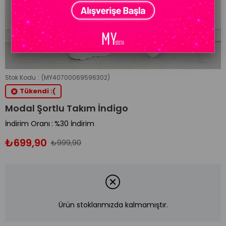
Stok Kodu
(MY40700069596302)
Tükendi :(
Modal Şortlu Takım İndigo
İndirim Oranı
:
%
30
İndirim
₺699,90
₺999,90
Ürün stoklarımızda kalmamıştır.