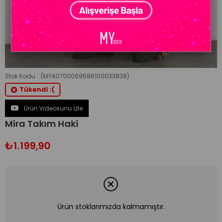
Stok Kodu
(MY40700069596100033838)
Tükendi :(
Ürün Videosunu İzle
Mira Takım Haki
₺1.199,90
Ürün stoklarımızda kalmamıştır.