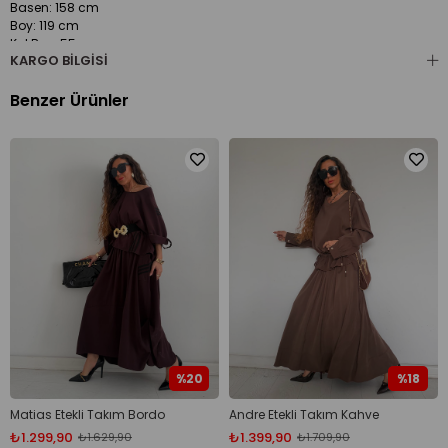
Basen: 158 cm
Boy: 119 cm
Kol Boy: 55 cm
KARGO BILGISI
Pazu: 40 cm
Pantolon ölçüsü:
Benzer Ürünler
Bel: 104 cm
Basen: 126 cm
Boy: 101 cm
%20
%18
Matias Etekli Takım Bordo
Andre Etekli Takım Kahve
₺1.299,90
₺1.399,90
₺1.629,90
₺1.709,90