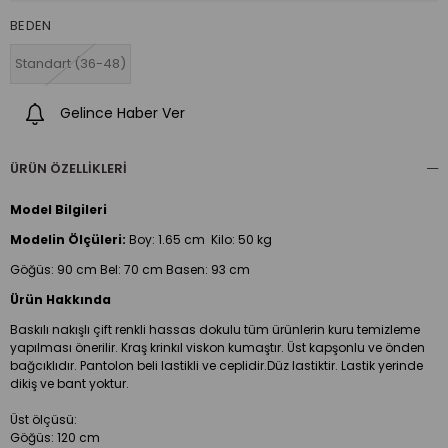
BEDEN
Standart (36-48)
Gelince Haber Ver
ÜRÜN ÖZELLIKLERI
Model Bilgileri
Modelin Ölçüleri:
Boy:
1.65 cm Kilo: 50 kg
Göğüs: 90 cm Bel: 70 cm Basen: 93 cm
Ürün Hakkında
Baskılı nakışlı çift renkli hassas dokulu tüm ürünlerin kuru temizleme
yapılması önerilir. Kraş krinkıl viskon kumaştır. Üst kapşonlu ve önden
bağcıklıdır. Pantolon beli lastikli ve ceplidir.Düz lastiktir. Lastik yerinde
dikiş ve bant yoktur.
Üst ölçüsü:
Göğüs: 120 cm