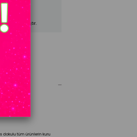
mızda kalmamıştır.
cm Kilo: 50 kg
sen: 93 cm
sas dokulu tüm ürünlerin kuru