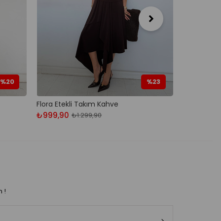
%20
%23
Flora Etekli Takım Kahve
Matias Kot
₺999,90
₺1.679,90
₺1.299,90
n !