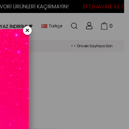
İ ÜRÜNLERİ KAÇIRMAYIN!
EFT/HAVALE İLE ÖDEM
0
Türkçe
YAZ İNDİRİMİ 💗
×
< < Önceki Sayfaya Dön
1000198)
 İzle
kım