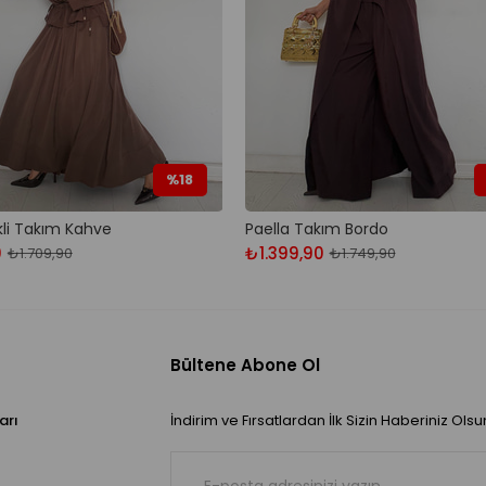
%18
kli Takım Kahve
Paella Takım Bordo
0
₺1.399,90
₺1.709,90
₺1.749,90
Bültene Abone Ol
arı
İndirim ve Fırsatlardan İlk Sizin Haberiniz Olsu