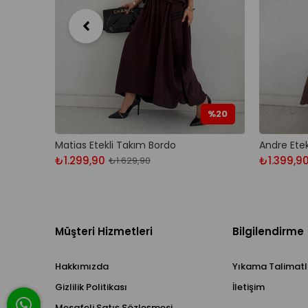
%20
Matias Etekli Takım Bordo
Andre Ete
₺1.299,90
₺1.399,9
₺1.629,90
Müşteri Hizmetleri
Bilgilendirme
Hakkımızda
Yıkama Talimatl
Gizlilik Politikası
İletişim
Mesafeli Satış Sözleşmesi