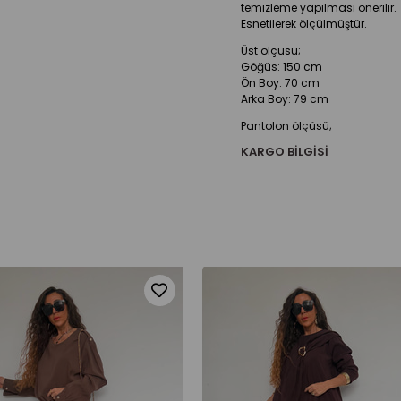
temizleme yapılması önerilir.
Esnetilerek ölçülmüştür.
Üst ölçüsü;
Göğüs: 150 cm
Ön Boy: 70 cm
Arka Boy: 79 cm
Pantolon ölçüsü;
Bel: 132 cm
KARGO BILGISI
Basen: 180 cm
Boy: 90 cm