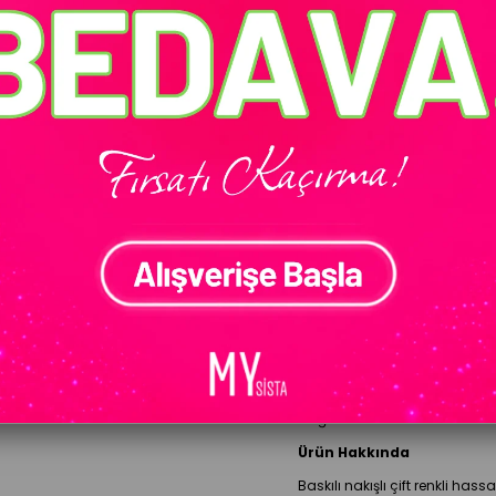
Ürün stokları
BEDEN
Standart (36-48)
Gelince Haber Ver
ÜRÜN ÖZELLIKLERI
Model Bilgileri
Modelin Ölçüleri:
Boy:
1.65 
Göğüs: 90 cm Bel: 70 cm Ba
Ürün Hakkında
Baskılı nakışlı çift renkli has