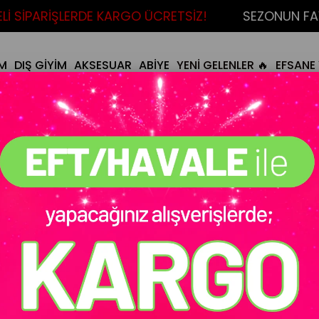
 SİPARİŞLERDE KARGO ÜCRETSİZ!
SEZONUN FAVOR
İM
DIŞ GİYİM
AKSESUAR
ABİYE
YENİ GELENLER 🔥
EFSANE 
Stok Kodu
(MY40700069596
Tükendi :(
Ürün Videosunu
Mickey Denim Ta
₺1.299,90