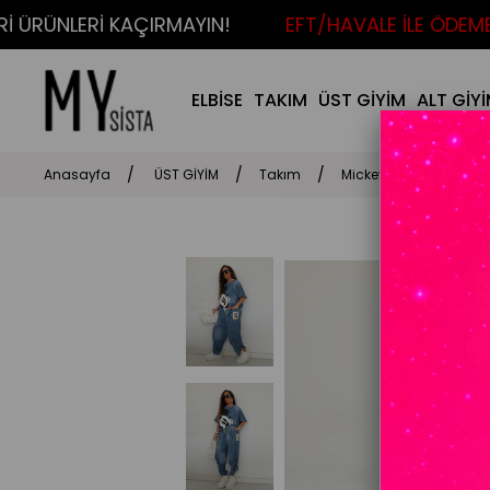
RÜNLERİ KAÇIRMAYIN!
EFT/HAVALE İLE ÖDEMELİ
ELBİSE
TAKIM
ÜST GİYİM
ALT GİY
Anasayfa
ÜST GİYİM
Takım
Mickey Denim Takım