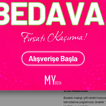
Standart (36-48)
WH
ÜRÜN ÖZELLIKLERI
Model Bilgileri
Modelin Ölçüleri:
Boy:
1.65 
Göğüs: 90 cm Bel: 70 cm Ba
Ürün Hakkında
Baskılı nakışlı çift renkli has
temizleme yapılması önerilir. 