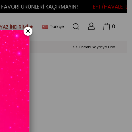
VORİ ÜRÜNLERİ KAÇIRMAYIN!
EFT/HAVALE İLE ÖD
0
Türkçe
YAZ İNDİRİMİ 💗
×
< < Önceki Sayfaya Dön
100033891)