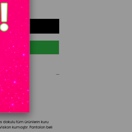
ATSAPP
cm Kilo: 50 kg
sen: 93 cm
sas dokulu tüm ürünlerin kuru
Viskon kumaştır. Pantolon beli