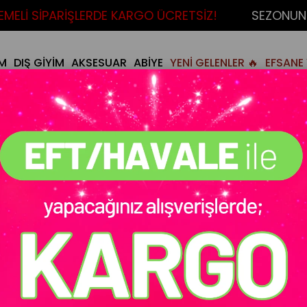
Lİ SİPARİŞLERDE KARGO ÜCRETSİZ!
SEZONUN FA
İM
DIŞ GİYİM
AKSESUAR
ABİYE
YENİ GELENLER 🔥
EFSANE 
Stok Kodu
(MY40700069596
Hızlı Tükeniyor
Meri Takım Beyaz
₺1.999,90
BEDEN