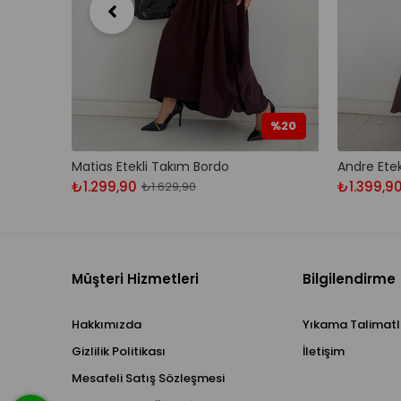
%20
Matias Etekli Takım Bordo
Andre Ete
₺1.299,90
₺1.399,9
₺1.629,90
Müşteri Hizmetleri
Bilgilendirme
Hakkımızda
Yıkama Talimatl
Gizlilik Politikası
İletişim
Mesafeli Satış Sözleşmesi