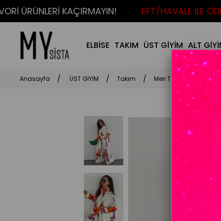
İ ÜRÜNLERİ KAÇIRMAYIN!
EFT/HAVALE İLE ÖDEME
ELBİSE
TAKIM
ÜST GİYİM
ALT GİY
Anasayfa
ÜST GİYİM
Takım
Meri Takım Beyaz