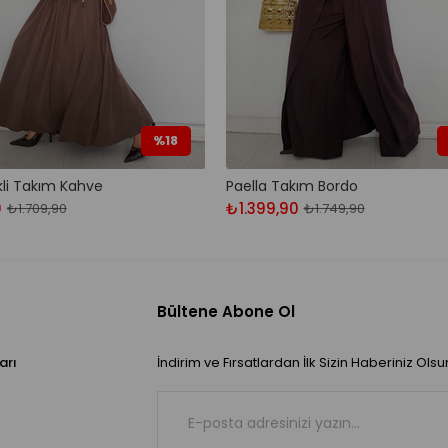
%18
kli Takım Kahve
Paella Takım Bordo
0
₺1.399,90
₺1.709,90
₺1.749,90
Bültene Abone Ol
arı
İndirim ve Fırsatlardan İlk Sizin Haberiniz Olsu