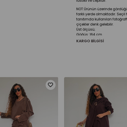
lastikli ve ceplidir.
NOT:Ürünün üzerinde gördüğü
farklı yerde olmaktadır. Seç
tanıtımda kullanılan fotoğraf
çiçekler denk gelebilir.
Üst ölçüsü;
Göğüs: 164 cm
Basen: 190 cm
KARGO BILGISI
Ön Boy: 110 cm
Arka Boy: 121 cm
Kol Boy: 42 cm
Pazu: 38 cm
Pantolon ölçüsü;
Bel: 114 cm
Basen: 142 cm
Boy: 103 cm