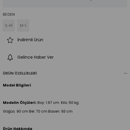
BEDEN
S-M
M-L
İndirimli Ürün
Gelince Haber Ver
ÜRÜN ÖZELLIKLERI
Model Bilgileri
Modelin Ölçüleri:
Boy:
1.67 cm Kilo: 50 kg
Göğüs: 90 cm Bel: 70 cm Basen: 93 cm
Ürün Hakkında