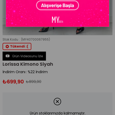
Stok Kodu
(MY40700067955)
Tükendi :(
Ürün Videosunu İzle
Lorissa Kimono Siyah
İndirim Oranı
:
%
22
İndirim
₺699,90
₺899,90
Ürün stoklarımızda kalmamıştır.