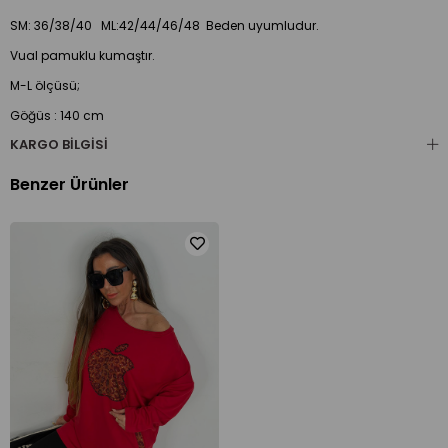
SM: 36/38/40 ML:42/44/46/48 Beden uyumludur.
Vual pamuklu kumaştır.
M-L ölçüsü;
Göğüs : 140 cm
Bel : 138 cm
KARGO BILGISI
Basen : 140 cm
Ön kısa boy : 108 cm
Benzer Ürünler
Ön uzun boy : 120 cm
Arka boy : 105 cm
Pazu : 44 cm
Kol boy : 70 cm