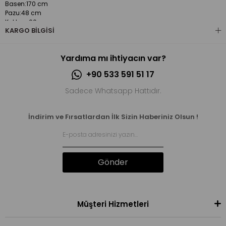
Basen:170 cm
Pazu:48 cm
Kol boy:60 cm
KARGO BILGISI
Boy:116 cm
Yardıma mı ihtiyacın var?
+90 533 591 51 17
Sadece Whatsapp Hattıdır.
İndirim ve Fırsatlardan İlk Sizin Haberiniz Olsun !
Gönder
Müşteri Hizmetleri