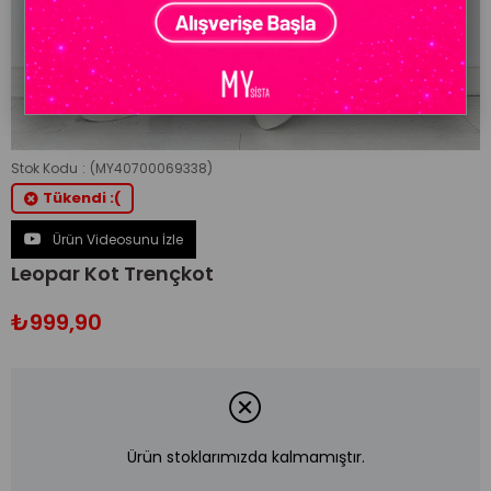
Stok Kodu
(MY40700069338)
Tükendi :(
Ürün Videosunu İzle
Leopar Kot Trençkot
₺999,90
Ürün stoklarımızda kalmamıştır.