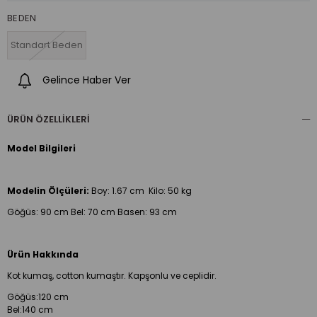
BEDEN
Standart Beden
Gelince Haber Ver
ÜRÜN ÖZELLIKLERI
Model Bilgileri
Modelin Ölçüleri:
Boy:
1.67 cm Kilo: 50 kg
Göğüs: 90 cm Bel: 70 cm Basen: 93 cm
Ürün Hakkında
Kot kumaş, cotton kumaştır. Kapşonlu ve ceplidir.
Göğüs:120 cm
Bel:140 cm