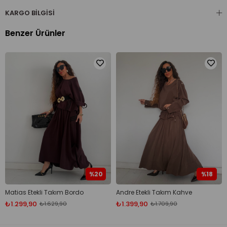
Pantolon ölçüsü;
KARGO BILGISI
Bel: 104 cm
Basen: 128 cm
Benzer Ürünler
Boy: 103 cm
%20
%18
Matias Etekli Takım Bordo
Andre Etekli Takım Kahve
₺1.299,90
₺1.399,90
₺1.629,90
₺1.709,90