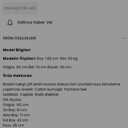
Standart (36-48)
Gelince Haber Ver
ÜRÜN ÖZELLIKLERI
Model Bilgileri
Modelin Ölçüleri:
Boy:
1.65 cm Kilo: 50 kg
Göğüs: 90 cm Bel: 70 cm Basen: 93 cm
Ürün Hakkında
Baskılı nakışlı çift renkli hassas dokulu tüm ürünlerin kuru temizleme
yapılması önerilir. Cotton kumaştır. Pantolon beli
lastiklidir. Ceplidir. Batik efektlidir.
Üst ölçüsü:
Göğüs: 142 cm
Ön Boy: 61 cm
Arka Boy: 71 cm
Kol Boy: 42 cm
Pazu: 36 cm