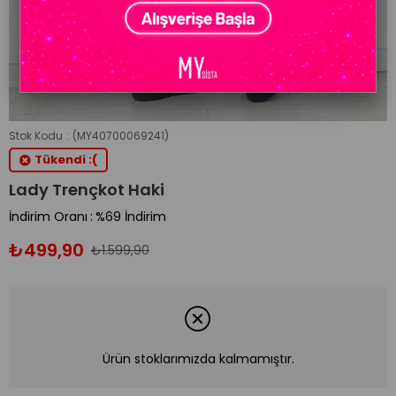
Stok Kodu
(MY40700069241)
Tükendi :(
Lady Trençkot Haki
İndirim Oranı
:
%
69
İndirim
₺499,90
₺1.599,90
Ürün stoklarımızda kalmamıştır.