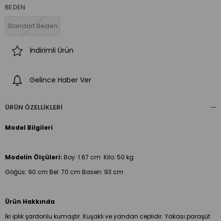
BEDEN
Standart Beden
İndirimli Ürün
Gelince Haber Ver
ÜRÜN ÖZELLIKLERI
Model Bilgileri
Modelin Ölçüleri:
Boy:
1.67 cm Kilo: 50 kg
Göğüs: 90 cm Bel: 70 cm Basen: 93 cm
Ürün Hakkında
İki iplik şardonlu kumaştır. Kuşaklı ve yandan ceplidir. Yakası paraşüt