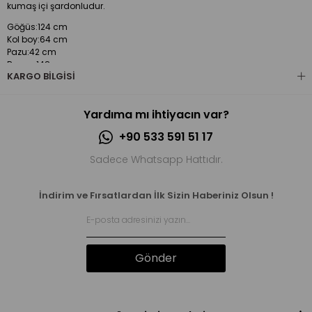
kumaş içi şardonludur.
Göğüs:124 cm
Kol boy:64 cm
Pazu:42 cm
Basen:148 cm
KARGO BILGISI
Boy:101 cm
Yardıma mı ihtiyacın var?
+90 533 591 51 17
Sadece Whatsapp Hattıdır.
İndirim ve Fırsatlardan İlk Sizin Haberiniz Olsun !
Gönder