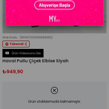
Stok Kodu
(MY40700069596165)
Tükendi :(
Ürün Videosunu İzle
Havai Pullu Çiçek Elbise Siyah
₺949,90
Ürün stoklarımızda kalmamıştır.