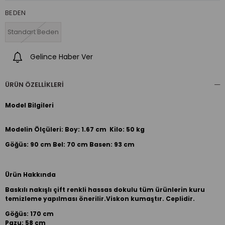
BEDEN
Standart Beden
Gelince Haber Ver
ÜRÜN ÖZELLIKLERI
Model Bilgileri
Modelin Ölçüleri: Boy: 1.67 cm Kilo: 50 kg
Göğüs: 90 cm Bel: 70 cm Basen: 93 cm
Ürün Hakkında
Baskılı nakışlı çift renkli hassas dokulu tüm ürünlerin kuru
temizleme yapılması önerilir.Viskon kumaştır. Ceplidir.
Göğüs: 170 cm
Pazu: 58 cm