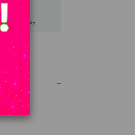
mızda kalmamıştır.
cm Kilo: 50 kg
sen: 93 cm