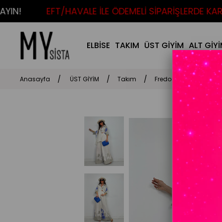
N!
EFT/HAVALE İLE ÖDEMELİ SİPARİŞLERDE KARG
ELBİSE
TAKIM
ÜST GİYİM
ALT GİY
Anasayfa
ÜST GİYİM
Takım
Fredo Takım Gelincik 