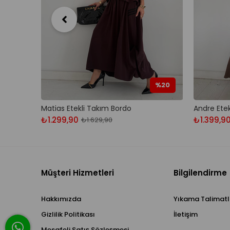
%20
Matias Etekli Takım Bordo
Andre Ete
₺1.299,90
₺1.399,9
₺1.629,90
Müşteri Hizmetleri
Bilgilendirme
Hakkımızda
Yıkama Talimatl
Gizlilik Politikası
İletişim
Mesafeli Satış Sözleşmesi