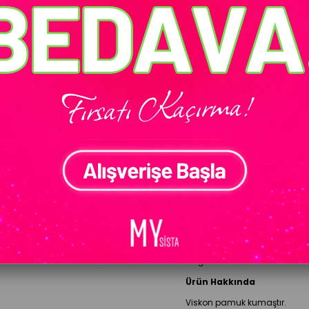
Ürün stokları
BEDEN
Standart Beden
Gelince Haber Ver
ÜRÜN ÖZELLIKLERI
Model Bilgileri
Modelin Ölçüleri:
Boy:
1.67 
Göğüs: 90 cm Bel: 70 cm Ba
Ürün Hakkında
Viskon pamuk kumaştır.