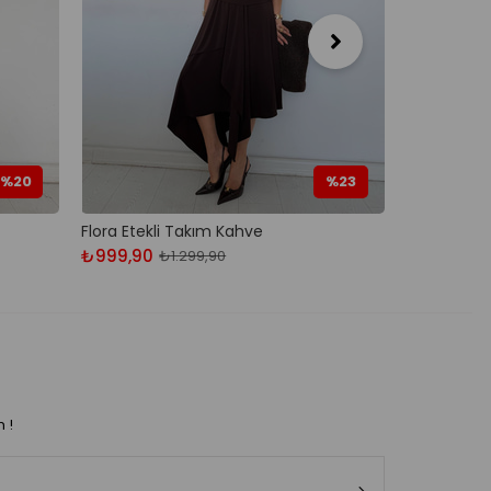
%20
%23
Flora Etekli Takım Kahve
Matias Kot
₺999,90
₺1.679,90
₺1.299,90
n !