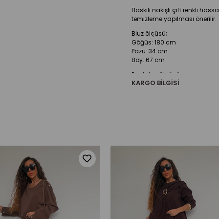
Baskılı nakışlı çift renkli has
temizleme yapılması önerilir.
Bluz ölçüsü;
Göğüs: 180 cm
Pazu: 34 cm
Boy: 67 cm
Pantolon ölçüsü;
KARGO BILGISI
Bel: 134 cm
Basen: 150 cm
Boy: 102 cm