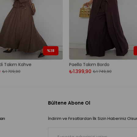
%18
kli Takım Kahve
Paella Takım Bordo
0
₺1.399,90
₺1.709,90
₺1.749,90
Bültene Abone Ol
arı
İndirim ve Fırsatlardan İlk Sizin Haberiniz Olsu