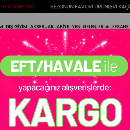
O ÜCRETSİZ!
SEZONUN FAVORİ ÜRÜNLERİ KAÇIRM
İM
DIŞ GİYİM
AKSESUAR
ABİYE
YENİ GELENLER 🔥
EFSANE 
Desenli Beyaz
Stok Kodu
(MY40700069596
Tükendi :(
Ürün Videosunu
Fredo Takım Gelin
₺1.299,90