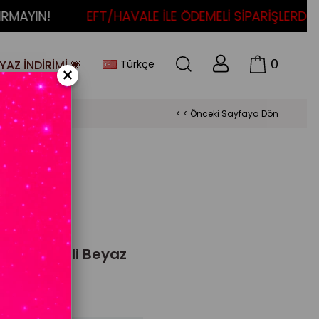
AYIN!
EFT/HAVALE İLE ÖDEMELİ SİPARİŞLERDE K
0
Türkçe
YAZ İNDİRİMİ 💗
×
< < Önceki Sayfaya Dön
036)
 İzle
cik Desenli Beyaz