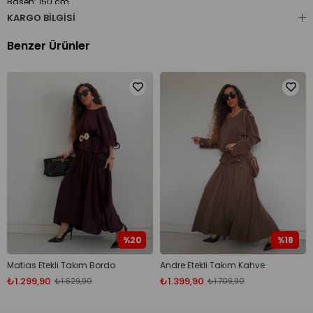
Basen: 150 cm
Boy: 108 cm
KARGO BILGISI
Benzer Ürünler
%20
%18
Matias Etekli Takım Bordo
Andre Etekli Takım Kahve
₺1.299,90
₺1.399,90
₺1.629,90
₺1.709,90