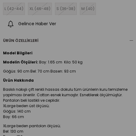
L (42-44)
XL (46-48)
S (36-38)
M (40)
Gelince Haber Ver
ÜRÜN ÖZELLIKLERI
Model Bilgileri
Modelin Ölçüleri:
Boy:
1.65 cm Kilo: 50 kg
Göğüs: 90 cm Bel: 70 cm Basen: 93 cm
Ürün Hakkında
Baskılı nakışlı çift renkli hassas dokulu tüm ürünlerin kuru temizleme
yapılması önerilir. Cotton esnek kumaştır. Esnetilerek ölçülmüştür.
Pantalon beli lastikli ve ceplidir.
XLarge beden üst ölçüsü;
Göğüs: 140 cm
Boy: 66 cm
XLarge beden pantolon ölçüsü;
Bel: 130 cm