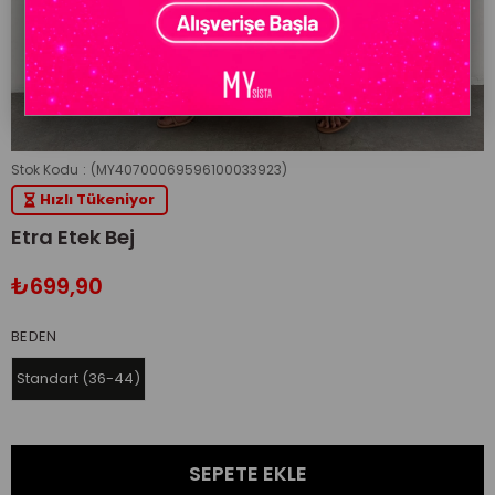
Stok Kodu
(MY40700069596100033923)
Hızlı Tükeniyor
Etra Etek Bej
₺699,90
BEDEN
Standart (36-44)