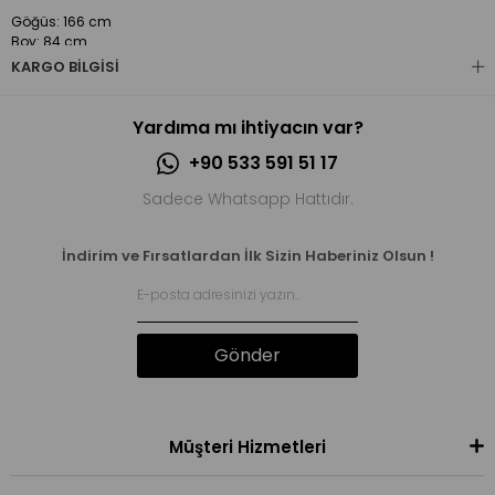
Göğüs: 166 cm
Boy: 84 cm
KARGO BILGISI
50 kg
Yardıma mı ihtiyacın var?
Göğüs: 90 cm Bel: 70 cm Basen: 93 cm
+90 533 591 51 17
Sadece Whatsapp Hattıdır.
Ürün Hakkında
İndirim ve Fırsatlardan İlk Sizin Haberiniz Olsun !
Gönder
Müşteri Hizmetleri