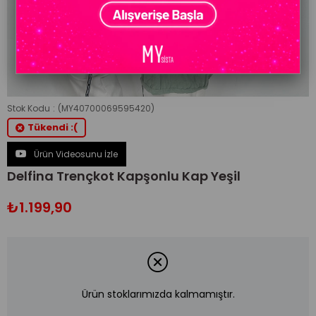
Stok Kodu
(MY40700069595420)
Tükendi :(
Ürün Videosunu İzle
Delfina Trençkot Kapşonlu Kap Yeşil
₺1.199,90
Ürün stoklarımızda kalmamıştır.