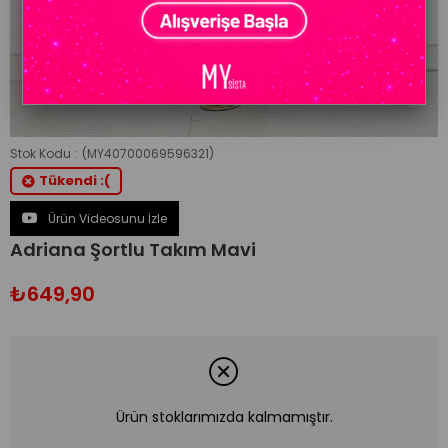
Stok Kodu
(MY40700069596321)
Tükendi :(
Ürün Videosunu İzle
Adriana Şortlu Takım Mavi
₺649,90
Ürün stoklarımızda kalmamıştır.