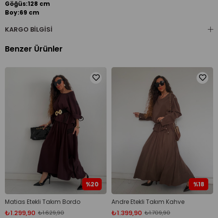
Göğüs:128 cm
Boy:69 cm
Şort ölçüsü;
KARGO BILGISI
Bel:112 cm
Basen:140 cm
Benzer Ürünler
Boy:44 cm
%20
%18
Matias Etekli Takım Bordo
Andre Etekli Takım Kahve
₺1.299,90
₺1.399,90
₺1.629,90
₺1.709,90