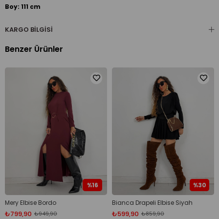
Boy: 111 cm
KARGO BILGISI
Benzer Ürünler
%16
%30
Mery Elbise Bordo
Bianca Drapeli Elbise Siyah
₺799,90
₺599,90
₺949,90
₺859,90