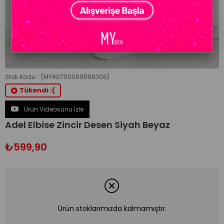
Stok Kodu
(MY40700069596306)
Tükendi :(
Ürün Videosunu İzle
Adel Elbise Zincir Desen Siyah Beyaz
₺599,90
Ürün stoklarımızda kalmamıştır.