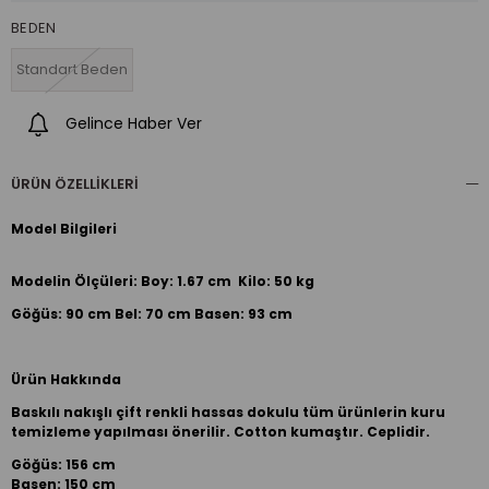
BEDEN
Standart Beden
Gelince Haber Ver
ÜRÜN ÖZELLIKLERI
Model Bilgileri
Modelin Ölçüleri: Boy: 1.67 cm Kilo: 50 kg
Göğüs: 90 cm Bel: 70 cm Basen: 93 cm
Ürün Hakkında
Baskılı nakışlı çift renkli hassas dokulu tüm ürünlerin kuru
temizleme yapılması önerilir. Cotton kumaştır. Ceplidir.
Göğüs: 156 cm
Basen: 150 cm